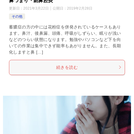
鼻づまり・副鼻腔炎
更新日：
2021年3月22日
公開日：
2019年2月28日
その他
蓄膿症の方の中には花粉症を併発されているケースもあり
ます。鼻汁、後鼻漏、頭痛、呼吸がしずらい、眠りが浅い
などのつらい状態になります。勉強やパソコンなど下を向
いての作業は集中できず能率もあがりません。また、長期
化しますと鼻 […]
続きを読む