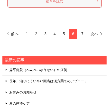
続きを読む
前へ
1
2
3
4
5
6
7
次へ
最新の記事
扁平疣贅（へんぺいゆうぜい）の症例
長年、治りにくい辛い頭痛は漢方薬でのアプローチ
お休みのお知らせ
夏の痒疹ケア