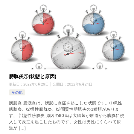
膀胱炎①(状態と原因)
更新日：
2022年6月29日
公開日：
2022年6月24日
その他
膀胱炎 膀胱炎は、膀胱に炎症を起こした状態です。⑴急性
膀胱炎、⑵慢性膀胱炎、⑶間質性膀胱炎の3種類がありま
す。 ⑴急性膀胱炎 原因の80％は大腸菌が尿道から膀胱に侵
入して炎症を起こしたものです。女性は男性にくらべて尿
道が […]