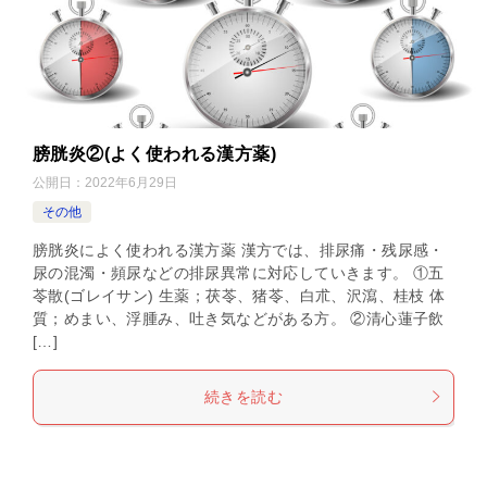
膀胱炎②(よく使われる漢方薬)
公開日：
2022年6月29日
その他
膀胱炎によく使われる漢方薬 漢方では、排尿痛・残尿感・
尿の混濁・頻尿などの排尿異常に対応していきます。 ①五
苓散(ゴレイサン) 生薬；茯苓、猪苓、白朮、沢瀉、桂枝 体
質；めまい、浮腫み、吐き気などがある方。 ②清心蓮子飲
[…]
続きを読む