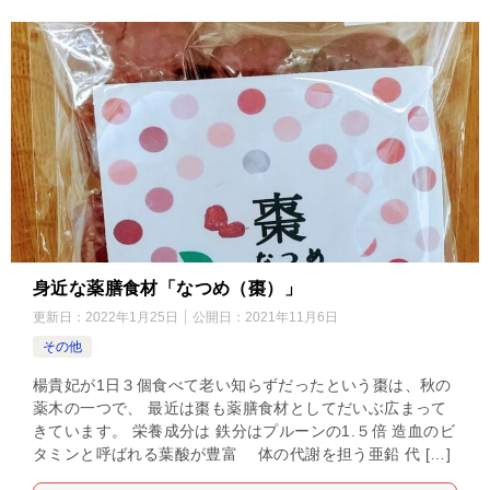
身近な薬膳食材「なつめ（棗）」
更新日：
2022年1月25日
公開日：
2021年11月6日
その他
楊貴妃が1日３個食べて老い知らずだったという棗は、秋の
薬木の一つで、 最近は棗も薬膳食材としてだいぶ広まって
きています。 栄養成分は 鉄分はプルーンの1.５倍 造血のビ
タミンと呼ばれる葉酸が豊富 体の代謝を担う亜鉛 代 […]