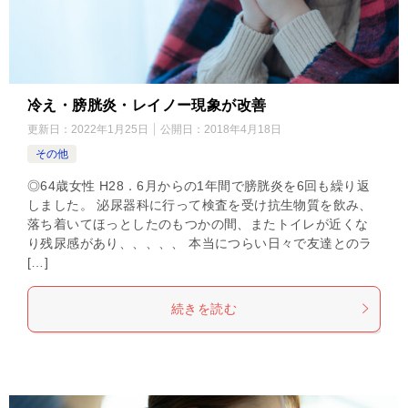
冷え・膀胱炎・レイノー現象が改善
更新日：
2022年1月25日
公開日：
2018年4月18日
その他
◎64歳女性 H28．6月からの1年間で膀胱炎を6回も繰り返
しました。 泌尿器科に行って検査を受け抗生物質を飲み、
落ち着いてほっとしたのもつかの間、またトイレが近くな
り残尿感があり、、、、、 本当につらい日々で友達とのラ
[…]
続きを読む