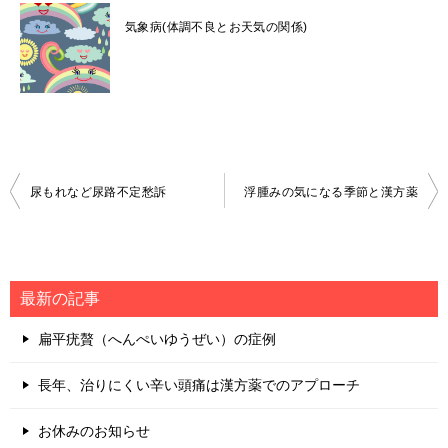
気象病(体調不良とお天気の関係)
投
尿もれなど尿路不定愁訴
浮腫みの気になる季節と漢方薬
稿
ナ
ビ
最新の記事
ゲ
扁平疣贅（へんぺいゆうぜい）の症例
ー
シ
長年、治りにくい辛い頭痛は漢方薬でのアプローチ
ョ
お休みのお知らせ
ン