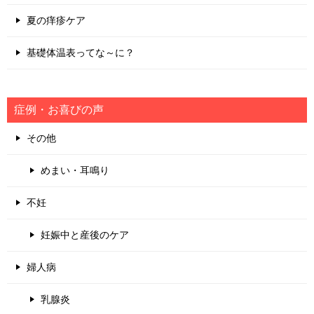
夏の痒疹ケア
基礎体温表ってな～に？
症例・お喜びの声
その他
めまい・耳鳴り
不妊
妊娠中と産後のケア
婦人病
乳腺炎