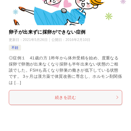
卵子が出来ずに採卵ができない症例
更新日：
2021年5月26日
公開日：
2016年2月10日
不妊
◎症例１ 41歳の方 1昨年から体外受精を始め、度重なる
採卵で卵胞が出来なくなり採卵も半年出来ない状態のご相
談でした。FSHも高くなり卵巣の働きが低下している状態
です。 3ヶ月は漢方薬で体質改善に専念し、ホルモン剤関係
は […]
続きを読む