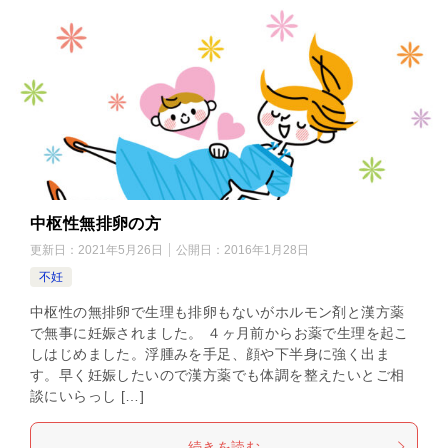
中枢性無排卵の方
更新日：
2021年5月26日
公開日：
2016年1月28日
不妊
中枢性の無排卵で生理も排卵もないがホルモン剤と漢方薬
で無事に妊娠されました。 ４ヶ月前からお薬で生理を起こ
しはじめました。浮腫みを手足、顔や下半身に強く出ま
す。早く妊娠したいので漢方薬でも体調を整えたいとご相
談にいらっし […]
続きを読む