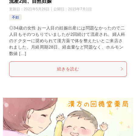
流産2回、自然妊娠
更新日：
2021年5月26日
公開日：
2015年7月1日
不妊
◎34歳の女性 お一人目の妊娠出産には問題なかったので二
人目もそのつもりでいましたが2回続けて流産され、婦人科
のドクターに奨められて漢方薬で体を整えたいとご来店さ
れました。月経周期28日、経血量など問題なく、ホルモン
数値 […]
続きを読む