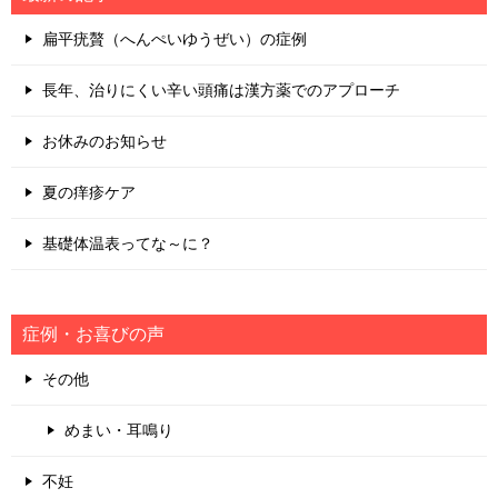
ゲ
扁平疣贅（へんぺいゆうぜい）の症例
ー
シ
長年、治りにくい辛い頭痛は漢方薬でのアプローチ
ョ
お休みのお知らせ
ン
夏の痒疹ケア
基礎体温表ってな～に？
症例・お喜びの声
その他
めまい・耳鳴り
不妊