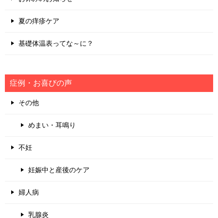
ン
夏の痒疹ケア
基礎体温表ってな～に？
症例・お喜びの声
その他
めまい・耳鳴り
不妊
妊娠中と産後のケア
婦人病
乳腺炎