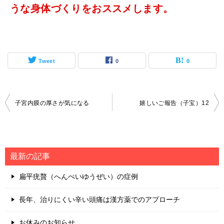
うな身体づくりをおススメします。
Tweet
0
0
投
子宮内膜の厚さが気になる
嬉しいご報告（子宝）12
稿
ナ
ビ
最新の記事
ゲ
扁平疣贅（へんぺいゆうぜい）の症例
ー
シ
長年、治りにくい辛い頭痛は漢方薬でのアプローチ
ョ
お休みのお知らせ